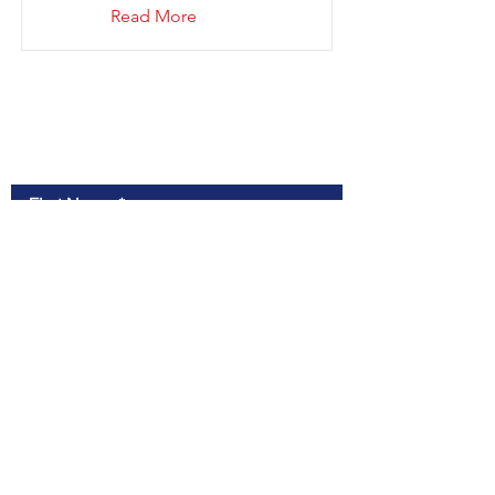
Read More
Contact Us
First Name
Last Name
Email
Message