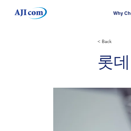
Why Ch
< Back
롯데