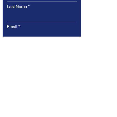
Last Name
Email
Message
Submit
주소 : 서울특별시 강서구 공항 213 보
타닉파크타워 6층