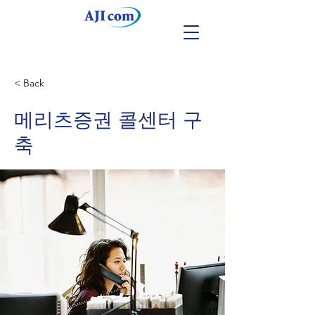
< Back
메리츠증권 콜센터 구
축