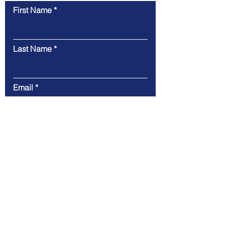
First Name
Last Name
Email
Message
Submit