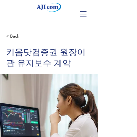
< Back
키움닷컴증권 원장이
관 유지보수 계약