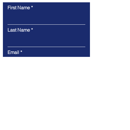
First Name
Last Name
Email
Message
Submit