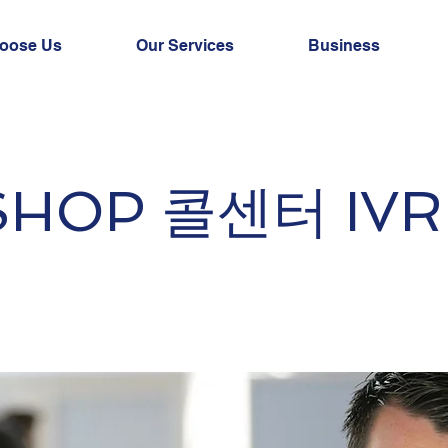
oose Us
Our Services
Business
SHOP 콜센터 IVR