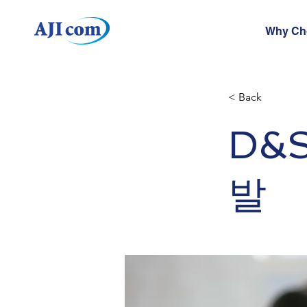
Why Ch
< Back
D&
발